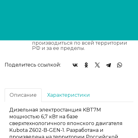
выставленного счета, после
согласования условий отгрузки партии
товара.
Доставка:
Доставка осуществляется
транспортными компаниями или
самовывозом с склада. Отгрузка
транспортными компаниями
производиться по всей территории
РФ и за ее пределы.
Поделитесь ссылкой:
Описание
Характеристики
Дизельная электростанция KBT7M
мощностью 6,7 кВт на базе
сверхтехнологичного японского двигателя
Kubota Z602-B-GEN-1. Разработана и
произведена на территории Российской