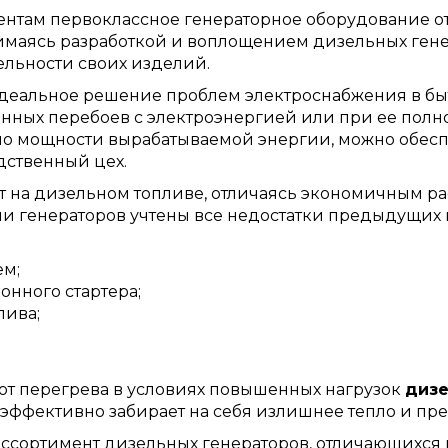
нтам первоклассное генераторное оборудование от
нимаясь разработкой и воплощением дизельных гене
ельности своих изделий.
идеальное решение проблем электроснабжения в быт
янных перебоев с электроэнергией или при ее полн
по мощности вырабатываемой энергии, можно обесп
ственный цех.
т на дизельном топливе, отличаясь экономичным р
и генераторов учтены все недостатки предыдущих
м;
онного стартера;
лива;
от перегрева в условиях повышенных нагрузок
дизе
эффективно забирает на себя излишнее тепло и пре
сортимент дизельных генераторов, отличающихся п