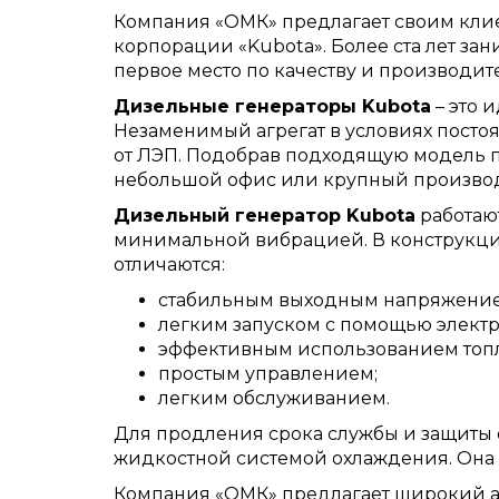
Компания «ОМК» предлагает своим клие
корпорации «Kubota». Более ста лет за
первое место по качеству и производит
Дизельные генераторы Kubota
– это 
Незаменимый агрегат в условиях посто
от ЛЭП. Подобрав подходящую модель 
небольшой офис или крупный производ
Дизельный генератор Kubota
работаю
минимальной вибрацией. В конструкци
отличаются:
стабильным выходным напряжение
легким запуском с помощью электр
эффективным использованием топ
простым управлением;
легким обслуживанием.
Для продления срока службы и защиты 
жидкостной системой охлаждения. Она 
Компания «ОМК» предлагает широкий ас