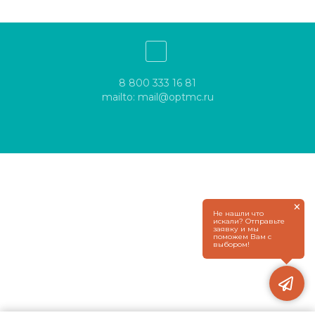
8 800 333 16 81
mailto: mail@optmc.ru
×
Не нашли что
искали? Отправьте
заявку и мы
поможем Вам с
выбором!